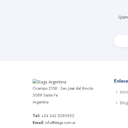
Quin
Enlace
Ocampo 2158 - San José del Rincón
Inici
3089 Santa Fe
Argentina
Blo
Tel:
+54 342 5290922
Email:
info@etags.com.ar